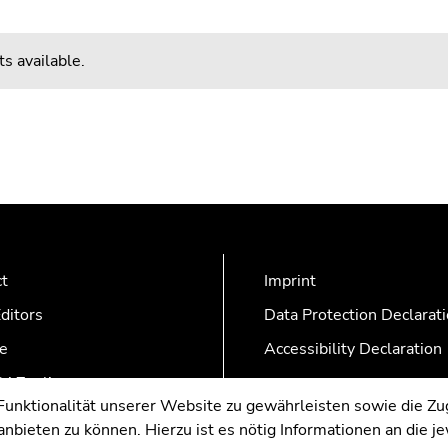
s available.
ct
Imprint
ditors
Data Protection Declarat
e
Accessibility Declaration
AZonline
nktionalität unserer Website zu gewährleisten sowie die Zug
nbieten zu können. Hierzu ist es nötig Informationen an die j